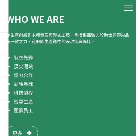
WHO WE ARE
從生產創新到永續發展與製衣工藝，鼎樽集團致力於助世界頂尖品
牌一臂之力，在服飾生產鏈中的表現無與倫比。
製衣先鋒
頂尖環境
協力合作
愛護地球
科技製程
智慧生產
關懷員工
更多