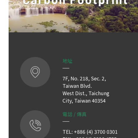
地址
7F, No. 218, Sec. 2,
Taiwan Blvd.
West Dist., Taichung
City, Taiwan 40354
電話 / 傳真
TEL: +886 (4) 3700 0301