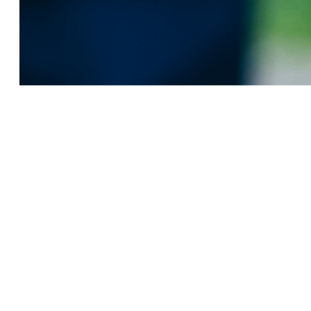
地址
7F, No. 218, Sec. 2,
Taiwan Blvd.
West Dist., Taichung
City, Taiwan 40354
電話 / 傳真
TEL: +886 (4) 3700 0301